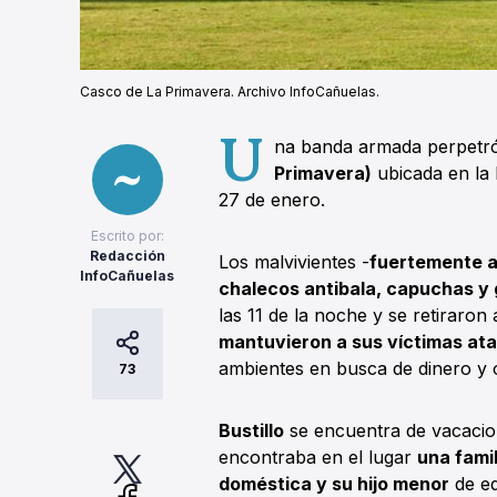
Casco de La Primavera. Archivo InfoCañuelas.
U
na banda armada perpetró
Primavera)
ubicada en la 
27 de enero.
Escrito por:
Redacción
Los malvivientes -
fuertemente a
InfoCañuelas
chalecos antibala, capuchas y
las 11 de la noche y se retiraron
mantuvieron a sus víctimas ata
ambientes en busca de dinero y o
73
Bustillo
se encuentra de vacacion
encontraba en el lugar
una famil
doméstica y su hijo menor
de e