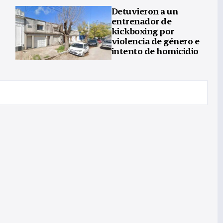
Detuvieron a un
entrenador de
kickboxing por
violencia de género e
intento de homicidio