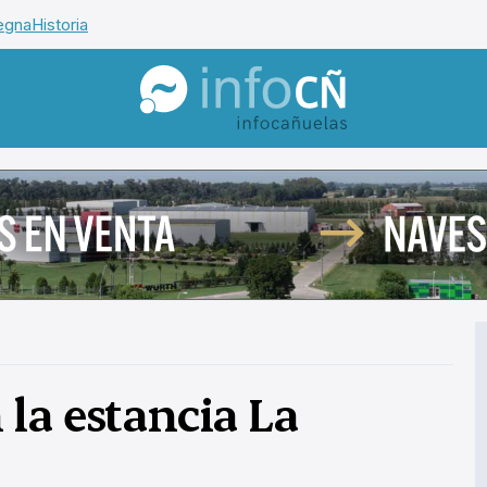
egna
Historia
InfoCañuelas
la estancia La