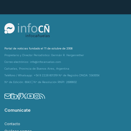
Portal de noticias fundado el 11 de octubre de 2006
Propietario y Director Periodístico: Germán R. Hergenrether
Correo electrónico: info@infocanuelas.com
Cañuelas, Provincia de Buenos Aires, Argentina
Teléfono / Whatsapp: +54 9 2226 601319 N° de Registro DNDA: 5343054
N° de Edición: 6043 | N° de Resolución RNPI: 2699932
Comunicate
Contacto