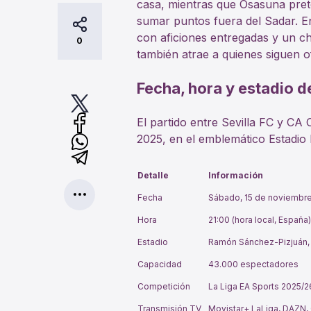
casa, mientras que Osasuna prete
sumar puntos fuera del Sadar. E
con aficiones entregadas y un c
0
también atrae a quienes siguen o
Fecha, hora y estadio d
El partido entre Sevilla FC y CA
2025, en el emblemático Estadio
Detalle
Información
Fecha
Sábado, 15 de noviembr
Hora
21:00 (hora local, España)
Estadio
Ramón Sánchez-Pizjuán, 
Capacidad
43.000 espectadores
Competición
La Liga EA Sports 2025/2
Transmisión TV
Movistar+ LaLiga, DAZN, 