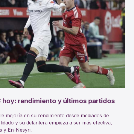
C hoy: rendimiento y últimos partidos
ble mejoría en su rendimiento desde mediados de
idado y su delantera empieza a ser más efectiva,
s y En-Nesyri.