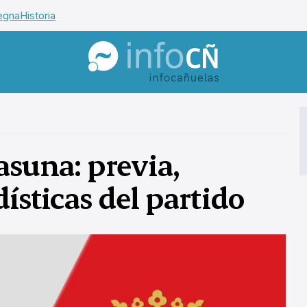
egna
Historia
InfoCañuelas
asuna: previa,
dísticas del partido