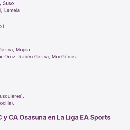
, Suso
i, Lamela
2):
García, Mojica
r Oroz, Rubén García, Moi Gómez
usculares).
dilla).
C y CA Osasuna en La Liga EA Sports