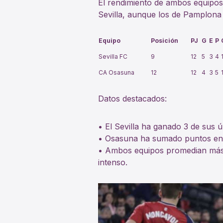
El rendimiento de ambos equipos
Sevilla, aunque los de Pamplona 
Equipo
Posición
PJ
G
E
P
Sevilla FC
9
12
5
3
4
CA Osasuna
12
12
4
3
5
Datos destacados:
• El Sevilla ha ganado 3 de sus ú
• Osasuna ha sumado puntos en 
• Ambos equipos promedian más de
intenso.