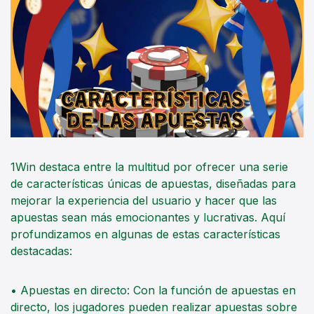
1Win destaca entre la multitud por ofrecer una serie
de características únicas de apuestas, diseñadas para
mejorar la experiencia del usuario y hacer que las
apuestas sean más emocionantes y lucrativas. Aquí
profundizamos en algunas de estas características
destacadas:
• Apuestas en directo: Con la función de apuestas en
directo, los jugadores pueden realizar apuestas sobre