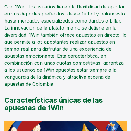
Con 1Win, los usuarios tienen la flexibilidad de apostar
en sus deportes preferidos, desde fútbol y baloncesto
hasta mercados especializados como dardos o billar.
La innovación de la plataforma no se detiene en la
diversidad; 1Win también ofrece apuestas en directo, lo
que permite a los apostantes realizar apuestas en
tiempo real para disfrutar de una experiencia de
apuestas emocionante. Esta característica, en
combinación con unas cuotas competitivas, garantiza
a los usuarios de 1Win apuestas estar siempre a la
vanguardia de la dinámica y atractiva escena de
apuestas de Colombia.
Características únicas de las
apuestas de 1Win