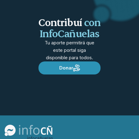
Contribuí
con
InfoCañuelas
Tu aporte permitirá que
este portal siga
disponible para todos.
Donar