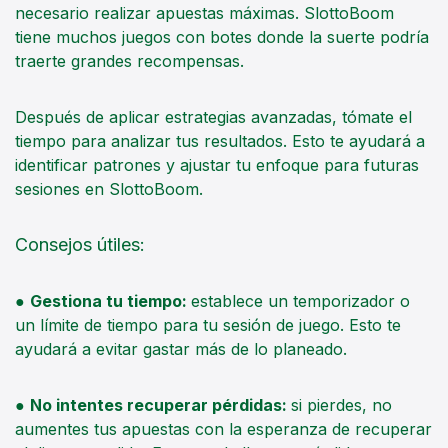
necesario realizar apuestas máximas. SlottoBoom
tiene muchos juegos con botes donde la suerte podría
traerte grandes recompensas.
Después de aplicar estrategias avanzadas, tómate el
tiempo para analizar tus resultados. Esto te ayudará a
identificar patrones y ajustar tu enfoque para futuras
sesiones en SlottoBoom.
Consejos útiles:
●
Gestiona tu tiempo:
establece un temporizador o
un límite de tiempo para tu sesión de juego. Esto te
ayudará a evitar gastar más de lo planeado.
●
No intentes recuperar pérdidas:
si pierdes, no
aumentes tus apuestas con la esperanza de recuperar