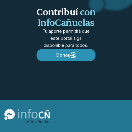
Contribuí
con
InfoCañuelas
Tu aporte permitirá que
este portal siga
disponible para todos.
Donar