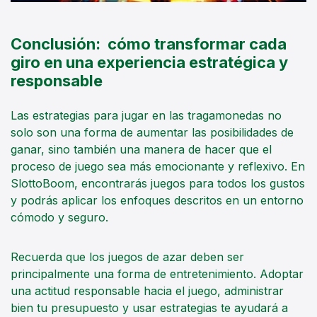
Conclusión: cómo transformar cada
giro en una experiencia estratégica y
responsable
Las estrategias para jugar en las tragamonedas no
solo son una forma de aumentar las posibilidades de
ganar, sino también una manera de hacer que el
proceso de juego sea más emocionante y reflexivo. En
SlottoBoom, encontrarás juegos para todos los gustos
y podrás aplicar los enfoques descritos en un entorno
cómodo y seguro.
Recuerda que los juegos de azar deben ser
principalmente una forma de entretenimiento. Adoptar
una actitud responsable hacia el juego, administrar
bien tu presupuesto y usar estrategias te ayudará a