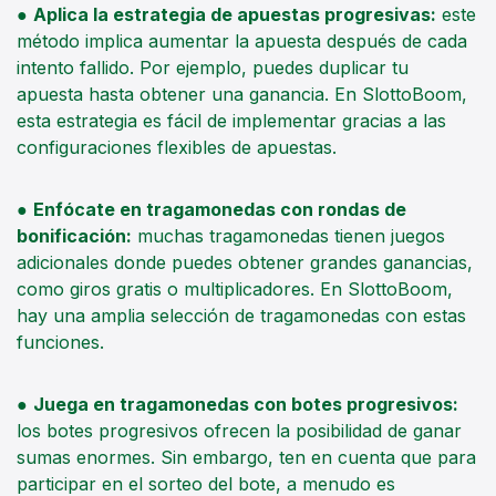
●
Aplica la estrategia de apuestas progresivas:
este
método implica aumentar la apuesta después de cada
intento fallido. Por ejemplo, puedes duplicar tu
apuesta hasta obtener una ganancia. En SlottoBoom,
esta estrategia es fácil de implementar gracias a las
configuraciones flexibles de apuestas.
●
Enfócate en tragamonedas con rondas de
bonificación:
muchas tragamonedas tienen juegos
adicionales donde puedes obtener grandes ganancias,
como giros gratis o multiplicadores. En SlottoBoom,
hay una amplia selección de tragamonedas con estas
funciones.
●
Juega en tragamonedas con botes progresivos:
los botes progresivos ofrecen la posibilidad de ganar
sumas enormes. Sin embargo, ten en cuenta que para
participar en el sorteo del bote, a menudo es