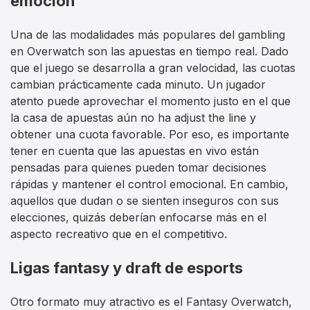
emoción
Una de las modalidades más populares del gambling
en Overwatch son las apuestas en tiempo real. Dado
que el juego se desarrolla a gran velocidad, las cuotas
cambian prácticamente cada minuto. Un jugador
atento puede aprovechar el momento justo en el que
la casa de apuestas aún no ha adjust the line y
obtener una cuota favorable. Por eso, es importante
tener en cuenta que las apuestas en vivo están
pensadas para quienes pueden tomar decisiones
rápidas y mantener el control emocional. En cambio,
aquellos que dudan o se sienten inseguros con sus
elecciones, quizás deberían enfocarse más en el
aspecto recreativo que en el competitivo.
Ligas fantasy y draft de esports
Otro formato muy atractivo es el Fantasy Overwatch,