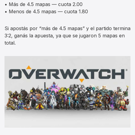
• Más de 4.5 mapas — cuota 2.00
• Menos de 4.5 mapas — cuota 1.80
Si apostás por “más de 4.5 mapas” y el partido termina
3:2, ganás la apuesta, ya que se jugaron 5 mapas en
total.