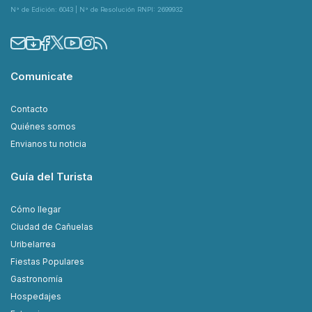
N° de Edición: 6043 | N° de Resolución RNPI: 2699932
Comunicate
Contacto
Quiénes somos
Envianos tu noticia
Guía del Turista
Cómo llegar
Ciudad de Cañuelas
Uribelarrea
Fiestas Populares
Gastronomía
Hospedajes