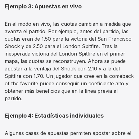
Ejemplo 3: Apuestas en vivo
En el modo en vivo, las cuotas cambian a medida que
avanza el partido. Por ejemplo, antes del partido, las
cuotas eran de 1.50 para la victoria del San Francisco
Shock y de 2.50 para el London Spitfire. Tras la
inesperada victoria del London Spitfire en el primer
mapa, las cuotas se reconstruyen. Ahora se puede
apostar a la ventaja del Shock con 2.10 y a la del
Spitfire con 1.70. Un jugador que cree en la comeback
of the favorite puede conseguir un coeficiente alto y
obtener más beneficios que en la línea previa al
partido.
Ejemplo 4: Estadísticas individuales
Algunas casas de apuestas permiten apostar sobre el