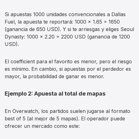
Si apuestas 1000 unidades convencionales a Dallas
Fuel, la apuesta te reportará: 1000 × 1.65 = 1650
(ganancia de 650 USD). Y si te arriesgas y eliges Seoul
Dynasty: 1000 × 2.20 = 2200 USD (ganancia de 1200
USD).
El coefficient para el favorito es menor, pero el riesgo
es mínimo. En cambio, si apuestas por el perdedor es
mayor, la probabilidad de ganar es menor.
Ejemplo 2: Apuesta al total de mapas
En Overwatch, los partidos suelen jugarse al formato
best of 5 (al mejor de 5 mapas). El operador puede
ofrecer un mercado como este: