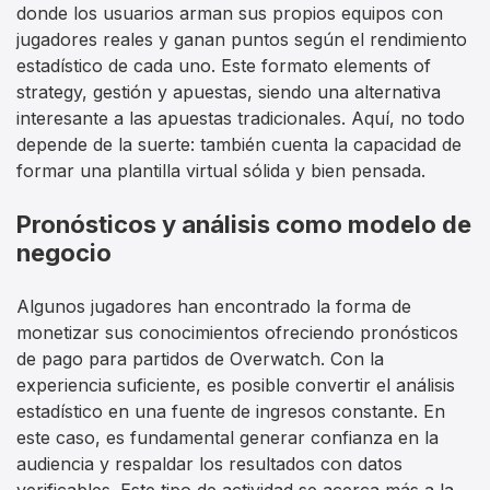
donde los usuarios arman sus propios equipos con
jugadores reales y ganan puntos según el rendimiento
estadístico de cada uno. Este formato elements of
strategy, gestión y apuestas, siendo una alternativa
interesante a las apuestas tradicionales. Aquí, no todo
depende de la suerte: también cuenta la capacidad de
formar una plantilla virtual sólida y bien pensada.
Pronósticos y análisis como modelo de
negocio
Algunos jugadores han encontrado la forma de
monetizar sus conocimientos ofreciendo pronósticos
de pago para partidos de Overwatch. Con la
experiencia suficiente, es posible convertir el análisis
estadístico en una fuente de ingresos constante. En
este caso, es fundamental generar confianza en la
audiencia y respaldar los resultados con datos
verificables. Este tipo de actividad se acerca más a la