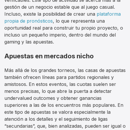
gestión de un negocio estable que al juego casual.
Incluso, existe la posibilidad de crear una
plataforma
propia de pronósticos
, lo que representa una
oportunidad real para construir tu propio proyecto, o
incluso un pequeño imperio, dentro del mundo del
gaming y las apuestas.
Apuestas en mercados nicho
Más allá de los grandes torneos, las casas de apuestas
también ofrecen líneas para partidos regionales y
amistosos. En estos eventos, las cuotas suelen ser
menos precisas, lo que abre la puerta a detectar
undervalued outcomes y obtener ganancias
superiores a las de los encuentros más populares. En
este tipo de apuestas se valora especialmente la
atención a los detalles y el seguimiento de ligas
“secundarias”, que, bien analizadas, pueden ser igual o