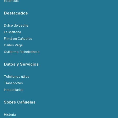
Estancias
Destacados
Dulce de Leche
La Martona
Filmá en Cañuelas
Carlos Vega
Guillermo Etchebehere
Datos y Servicios
Teléfonos útiles
Transportes
Inmobiliarias
Sobre Cañuelas
Historia