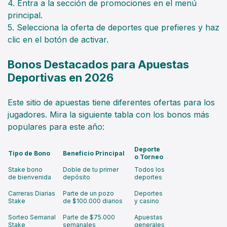
4. Entra a la sección de promociones en el menú
principal.
5. Selecciona la oferta de deportes que prefieres y haz
clic en el botón de activar.
Bonos Destacados para Apuestas
Deportivas en 2026
Este sitio de apuestas tiene diferentes ofertas para los
jugadores. Mira la siguiente tabla con los bonos más
populares para este año:
Deporte
Tipo de Bono
Beneficio Principal
o Torneo
Stake bono
Doble de tu primer
Todos los
de bienvenida
depósito
deportes
Carreras Diarias
Parte de un pozo
Deportes
Stake
de $100.000 diarios
y casino
Sorteo Semanal
Parte de $75.000
Apuestas
Stake
semanales
generales