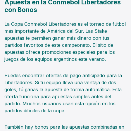
Apuesta en la Conmebol Libertadores
con Bonos
La Copa Conmebol Libertadores es el torneo de fútbol
más importante de América del Sur. Las Stake
apuestas te permiten ganar más dinero con tus
partidos favoritos de este campeonato. El sitio de
apuestas ofrece promociones especiales para los
juegos de los equipos argentinos este verano.
Puedes encontrar ofertas de pago anticipado para la
Libertadores. Si tu equipo lleva una ventaja de dos
goles, tú ganas la apuesta de forma automática. Esta
oferta funciona para apuestas simples antes del
partido. Muchos usuarios usan esta opción en los
partidos difíciles de la copa.
También hay bonos para las apuestas combinadas en