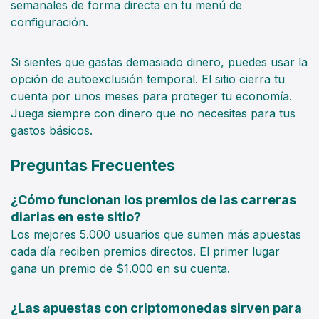
semanales de forma directa en tu menú de
configuración.
Si sientes que gastas demasiado dinero, puedes usar la
opción de autoexclusión temporal. El sitio cierra tu
cuenta por unos meses para proteger tu economía.
Juega siempre con dinero que no necesites para tus
gastos básicos.
Preguntas Frecuentes
​​​​​​​¿Cómo funcionan los premios de las carreras
diarias en este sitio?
Los mejores 5.000 usuarios que sumen más apuestas
cada día reciben premios directos. El primer lugar
gana un premio de $1.000 en su cuenta.
¿Las apuestas con criptomonedas sirven para