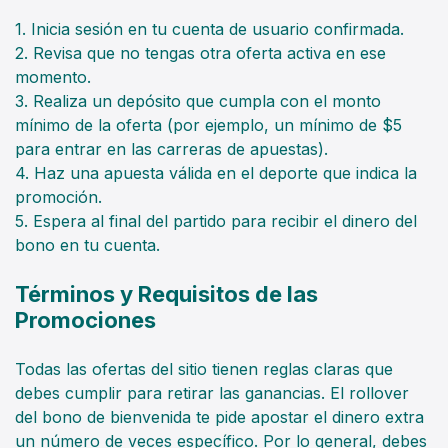
1. Inicia sesión en tu cuenta de usuario confirmada.
2. Revisa que no tengas otra oferta activa en ese
momento.
3. Realiza un depósito que cumpla con el monto
mínimo de la oferta (por ejemplo, un mínimo de $5
para entrar en las carreras de apuestas).
4. Haz una apuesta válida en el deporte que indica la
promoción.
5. Espera al final del partido para recibir el dinero del
bono en tu cuenta.
Términos y Requisitos de las
Promociones
Todas las ofertas del sitio tienen reglas claras que
debes cumplir para retirar las ganancias. El rollover
del bono de bienvenida te pide apostar el dinero extra
un número de veces específico. Por lo general, debes