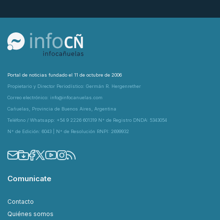
Portal de noticias fundado el 11 de octubre de 2006
Propietario y Director Periodístico: Germán R. Hergenrether
Correo electrónico: info@infocanuelas.com
Cañuelas, Provincia de Buenos Aires, Argentina
Teléfono / Whatsapp: +54 9 2226 601319 N° de Registro DNDA: 5343054
N° de Edición: 6043 | N° de Resolución RNPI: 2699932
Comunicate
Contacto
Quiénes somos