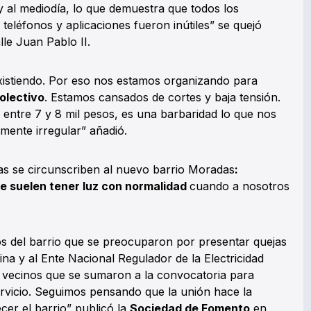
 al mediodía, lo que demuestra que todos los
teléfonos y aplicaciones fueron inútiles” se quejó
lle Juan Pablo II.
xistiendo. Por eso nos estamos organizando para
olectivo
. Estamos cansados de cortes y baja tensión.
entre 7 y 8 mil pesos, es una barbaridad lo que nos
lmente irregular” añadió.
as se circunscriben al nuevo barrio Moradas
:
re suelen tener luz con normalidad
cuando a nosotros
s del barrio que se preocuparon por presentar quejas
a y al Ente Nacional Regulador de la Electricidad
 vecinos que se sumaron a la convocatoria para
servicio. Seguimos pensando que la unión hace la
cer el barrio” publicó la
Sociedad de Fomento
en