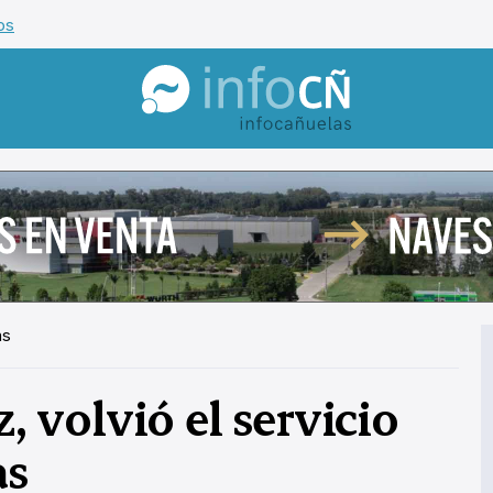
os
InfoCañuelas
hs
z, volvió el servicio
as