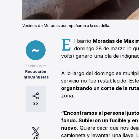
Vecinos de Moradas acompañaron a la cuadrilla.
E
l barrio
Moradas de Máxim
domingo 28 de marzo lo q
volts) generó una ola de indignac
Escrito por:
Redacción
A lo largo del domingo se multip
InfoCañuelas
servicio no fue restablecido. Es
organizando un corte de la rut
zona.
25
“Encontramos al personal justo
fondo. Subieron un fusible y en
nuevo.
Quiere decir que nos dej
camioneta y levantar una llave. 