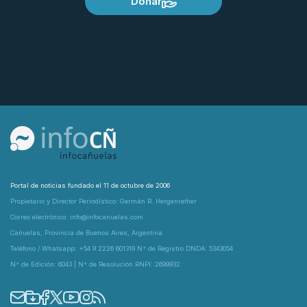
Donar
Portal de noticias fundado el 11 de octubre de 2006
Propietario y Director Periodístico: Germán R. Hergenrether
Correo electrónico: info@infocanuelas.com
Cañuelas, Provincia de Buenos Aires, Argentina
Teléfono / Whatsapp: +54 9 2226 601319 N° de Registro DNDA: 5343054
N° de Edición: 6043 | N° de Resolución RNPI: 2699932