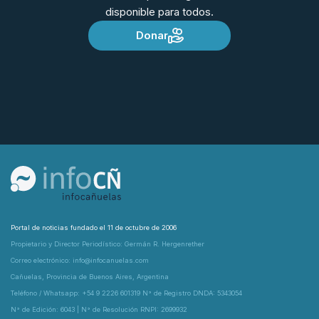
disponible para todos.
Donar
Portal de noticias fundado el 11 de octubre de 2006
Propietario y Director Periodístico: Germán R. Hergenrether
Correo electrónico: info@infocanuelas.com
Cañuelas, Provincia de Buenos Aires, Argentina
Teléfono / Whatsapp: +54 9 2226 601319 N° de Registro DNDA: 5343054
N° de Edición: 6043 | N° de Resolución RNPI: 2699932