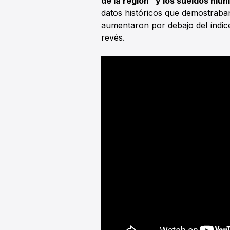
de la región” y los sueldos mun
datos históricos que demostraban
aumentaron por debajo del índice 
revés.