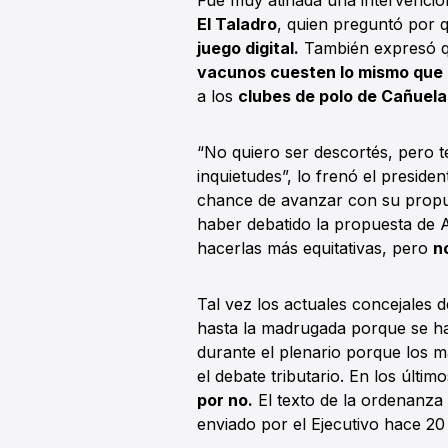
Fue muy atinada una intervenció
El Taladro
, quien preguntó por 
juego digital.
También expresó qu
vacunos cuesten lo mismo que l
a los
clubes de polo de Cañuela
“No quiero ser descortés, pero 
inquietudes”, lo frenó el preside
chance de avanzar con su propu
haber debatido la propuesta de A
hacerlas más equitativas, pero
n
Tal vez los actuales concejales
hasta la madrugada porque se h
durante el plenario porque los m
el debate tributario. En los últim
por no.
El texto de la ordenanza 
enviado por el Ejecutivo hace 20