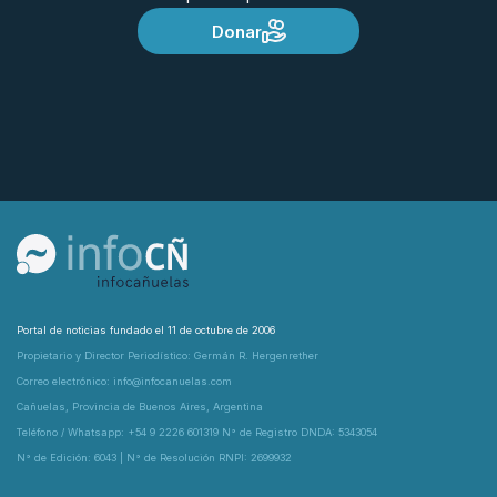
Donar
Portal de noticias fundado el 11 de octubre de 2006
Propietario y Director Periodístico: Germán R. Hergenrether
Correo electrónico: info@infocanuelas.com
Cañuelas, Provincia de Buenos Aires, Argentina
Teléfono / Whatsapp: +54 9 2226 601319 N° de Registro DNDA: 5343054
N° de Edición: 6043 | N° de Resolución RNPI: 2699932