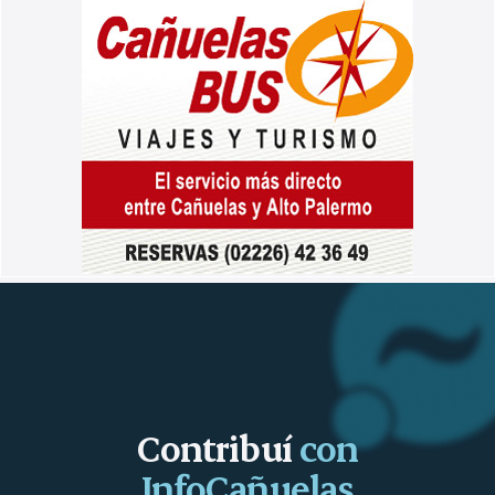
Contribuí
con
InfoCañuelas