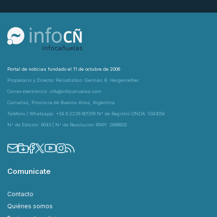
Portal de noticias fundado el 11 de octubre de 2006
Propietario y Director Periodístico: Germán R. Hergenrether
Correo electrónico: info@infocanuelas.com
Cañuelas, Provincia de Buenos Aires, Argentina
Teléfono / Whatsapp: +54 9 2226 601319 N° de Registro DNDA: 5343054
N° de Edición: 6043 | N° de Resolución RNPI: 2699932
Comunicate
Contacto
Quiénes somos