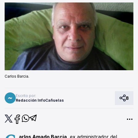
Carlos Barcia.
Escrito por:
8
Redacción InfoCañuelas
arlos Amado Barcia,
ex administrador del