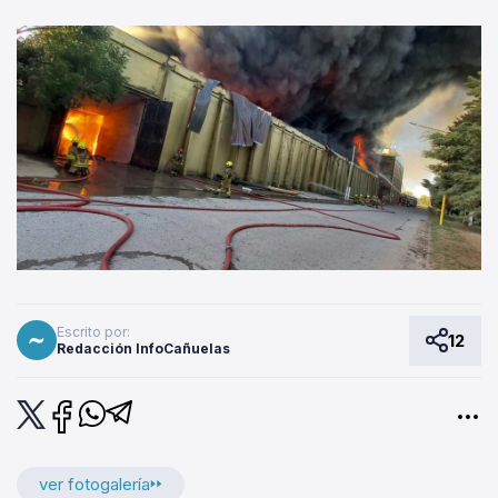
Escrito por:
12
Redacción InfoCañuelas
ver fotogalería