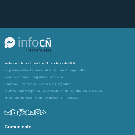
Portal de noticias fundado el 11 de octubre de 2006
Propietario y Director Periodístico: Germán R. Hergenrether
Correo electrónico: info@infocanuelas.com
Cañuelas, Provincia de Buenos Aires, Argentina
Teléfono / Whatsapp: +54 9 2226 601319 N° de Registro DNDA: 5343054
N° de Edición: 6043 | N° de Resolución RNPI: 2699932
Comunicate