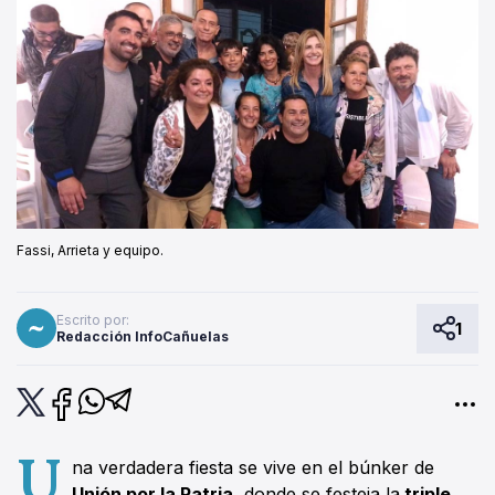
Fassi, Arrieta y equipo.
Escrito por:
1
Redacción InfoCañuelas
U
na verdadera fiesta se vive en el búnker de
Unión por la Patria,
donde se festeja la
triple