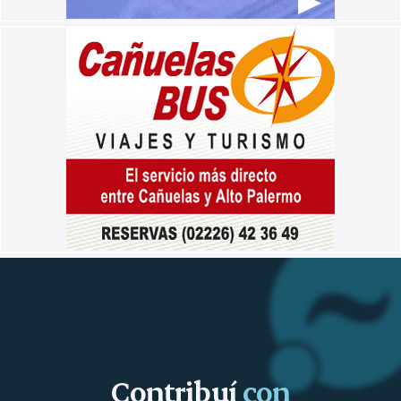
Contribuí
con