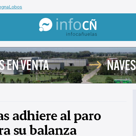
egna
Lobos
InfoCañuelas
s
s adhiere al paro
ra su balanza