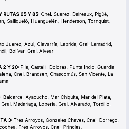
Y RUTAS 65 Y 85:
Cnel. Suarez, Daireaux, Pigüé,
an, Salliqueló, Huanguelén, Henderson, Tornquist,
to Juárez, Azul, Olavarría, Laprida, Gral. Lamadrid,
il, Bolívar, Gral. Alvear
 2 Y 20:
Pila, Castelli, Dolores, Punta Indio, Guardia
alena, Cnel. Brandsen, Chascomús, San Vicente, La
zama.
:
Balcarce, Ayacucho, Mar Chiquita, Mar del Plata,
, Gral. Madariaga, Lobería, Gral. Alvarado, Tordillo.
TA 3:
Tres Arroyos, Gonzales Chaves, Cnel. Dorrego,
ochea, Tres Arroyos, Cnel. Pringles.