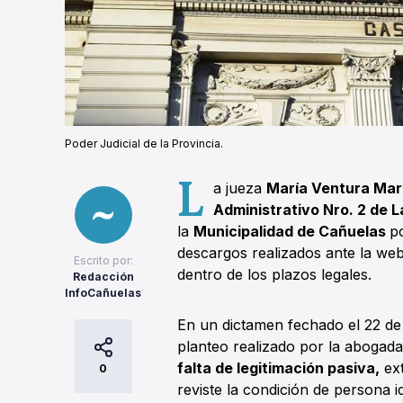
Poder Judicial de la Provincia.
L
a jueza
María Ventura Mar
Administrativo Nro. 2 de L
la
Municipalidad de Cañuelas
p
descargos realizados ante la web
Escrito por:
dentro de los plazos legales.
Redacción
InfoCañuelas
En un dictamen fechado el 22 de
planteo realizado por la abogada
falta de legitimación pasiva,
ext
0
reviste la condición de persona id