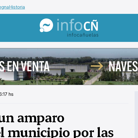
egna
Historia
InfoCañuelas
6:17 hs
ó un amparo
l municipio por las