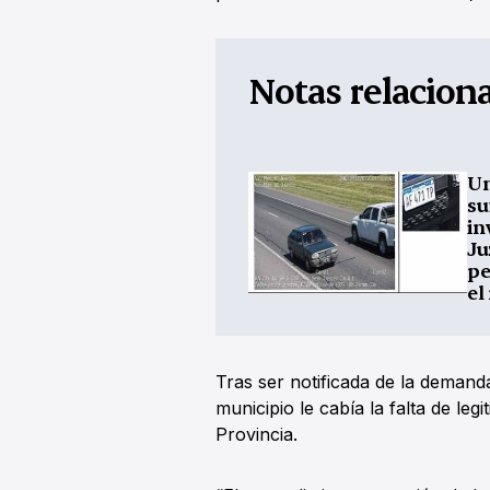
Notas relacion
Amparo por mora.
Un
Demandan al municipio
su
por retrasos en la
in
resolución de multas
Ju
pe
el
Tras ser notificada de la demanda
municipio le cabía la falta de leg
Provincia.