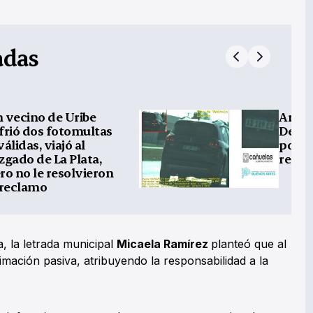
adas
 vecino de Uribe
Ampar
frió dos fotomultas
Deman
válidas, viajó al
por re
zgado de La Plata,
resol
ro no le resolvieron
 reclamo
, la letrada municipal
Micaela Ramírez
planteó que al
itimación pasiva, atribuyendo la responsabilidad a la