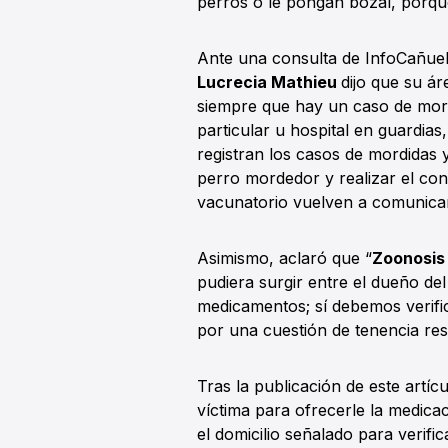
perros o le pongan bozal, porqu
Ante una consulta de InfoCañuela
Lucrecia Mathieu
dijo que su á
siempre que hay un caso de mor
particular u hospital en guardias,
registran los casos de mordidas 
perro mordedor y realizar el cont
vacunatorio vuelven a comunicars
Asimismo, aclaró que “
Zoonosis 
pudiera surgir entre el dueño del
medicamentos; sí debemos verifica
por una cuestión de tenencia re
Tras la publicación de este artí
víctima para ofrecerle la medica
el domicilio señalado para verifi