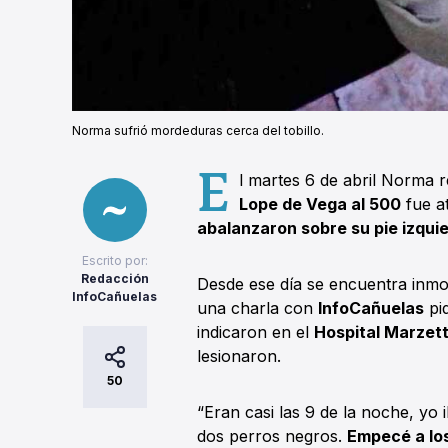
Norma sufrió mordeduras cerca del tobillo.
E
l martes 6 de abril Norma 
Lope de Vega al 500
fue a
abalanzaron sobre su pie izqui
Escrito por:
Redacción
Desde ese día se encuentra inmo
InfoCañuelas
una charla con
InfoCañuelas
pid
indicaron en el
Hospital Marzet
lesionaron.
50
“Eran casi las 9 de la noche, yo 
dos perros negros.
Empecé a los