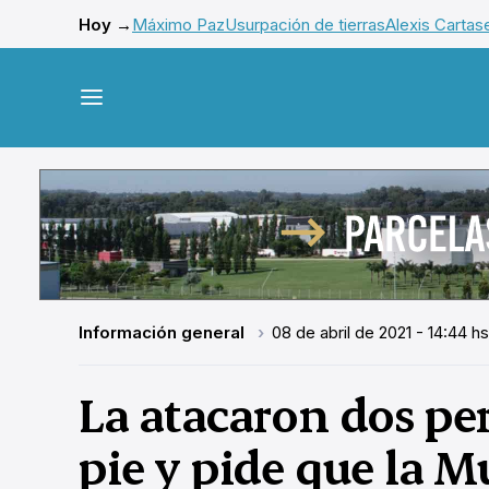
Hoy →
Máximo Paz
Usurpación de tierras
Alexis Cartas
Información general
08 de abril de 2021 - 14:44 hs
La atacaron dos pe
pie y pide que la M