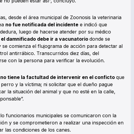
e no pueden estar así”, concluyó.
s, desde el área municipal de Zoonosis la veterinaria
rea
no fue notificada del incidente
e indicó que
dedura, luego de hacerse atender por su médico
el damnificado debe ir a vacunatorio
donde se
y se comienza el flujograma de acción para detectar al
rol antirrábico. Transcurridos diez días, del
e con la persona para verificar la evolución.
no tiene la factultad de intervenir en el conficto
que
 perro y la víctima; ni solicitar que el dueño pague
r la situación del animal y que no esté en la calle,
sponsable”.
culo funcionarios municipales se comunicaron con la
ción y se comprometieron a realizar una inspección en
car las condiciones de los canes.