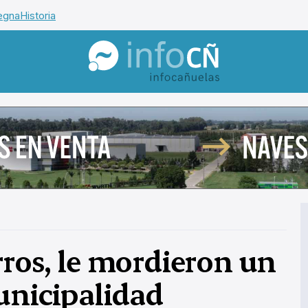
egna
Historia
InfoCañuelas
rros, le mordieron un
unicipalidad