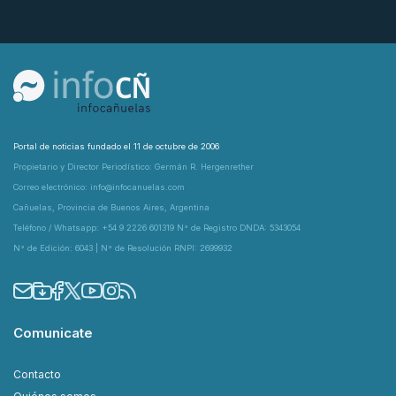
Portal de noticias fundado el 11 de octubre de 2006
Propietario y Director Periodístico: Germán R. Hergenrether
Correo electrónico: info@infocanuelas.com
Cañuelas, Provincia de Buenos Aires, Argentina
Teléfono / Whatsapp: +54 9 2226 601319 N° de Registro DNDA: 5343054
N° de Edición: 6043 | N° de Resolución RNPI: 2699932
Comunicate
Contacto