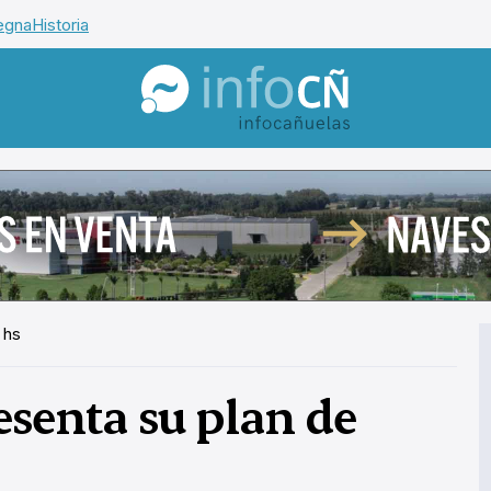
egna
Historia
InfoCañuelas
 hs
esenta su plan de