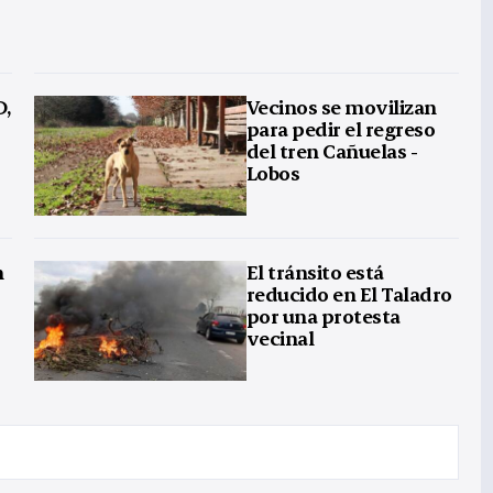
D,
Vecinos se movilizan
para pedir el regreso
del tren Cañuelas -
Lobos
n
El tránsito está
reducido en El Taladro
por una protesta
vecinal