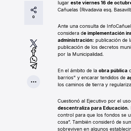
lugar
este viernes 16 de octubr
Cañuelas (Rivadavia esq. Basavil
0
Ante una consulta de InfoCañuela
considera d
e implementación in
administración:
publicación de l
publicación de los decretos munic
por la Municipalidad.
En el ámbito de la
obra pública
c
barrios" y encarar tendidos de
a
los caminos de tierra y regulariz
Cuestionó al Ejecutivo por el uso 
descentraliza para Educación.
control para que los fondos se u
cosa”. También consideró de su
sobreviven en algunos establecim