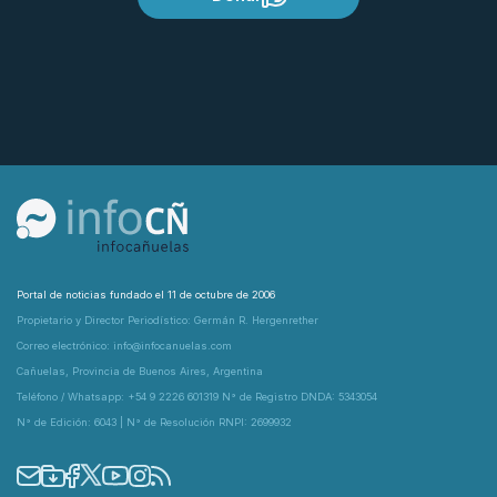
Portal de noticias fundado el 11 de octubre de 2006
Propietario y Director Periodístico: Germán R. Hergenrether
Correo electrónico: info@infocanuelas.com
Cañuelas, Provincia de Buenos Aires, Argentina
Teléfono / Whatsapp: +54 9 2226 601319 N° de Registro DNDA: 5343054
N° de Edición: 6043 | N° de Resolución RNPI: 2699932