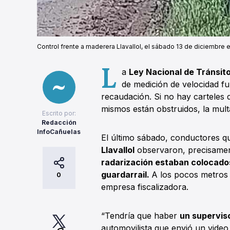
Control frente a maderera Llavallol, el sábado 13 de diciembre 
L
a
Ley Nacional de Tránsit
de medición de velocidad 
recaudación. Si no hay carteles d
mismos están obstruidos, la mult
Escrito por:
Redacción
InfoCañuelas
El último sábado, conductores qu
Llavallol
observaron, precisame
radarización estaban colocado
guardarrail.
A los pocos metros 
0
empresa fiscalizadora.
“Tendría que haber
un superviso
automovilista que envió un video