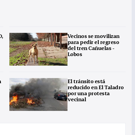
D,
Vecinos se movilizan
para pedir el regreso
del tren Cañuelas -
Lobos
n
El tránsito está
reducido en El Taladro
por una protesta
vecinal