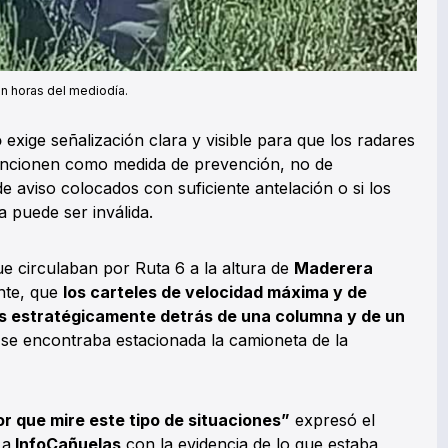
en horas del mediodía.
o
exige señalización clara y visible para que los radares
funcionen como medida de prevención, no de
e aviso colocados con suficiente antelación o si los
a puede ser inválida.
e circulaban por Ruta 6 a la altura de
Maderera
nte, que
los carteles de velocidad máxima y de
s estratégicamente detrás de una columna y de un
se encontraba estacionada la camioneta de la
r que mire este tipo de situaciones”
expresó el
 a
InfoCañuelas
con la evidencia de lo que estaba