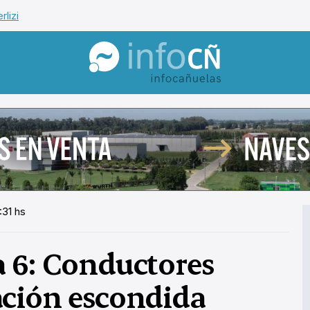
rlizi
InfoCañuelas
:31 hs
 6: Conductores
ación escondida