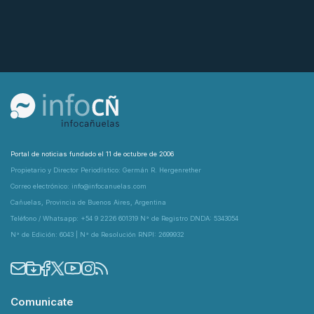
Portal de noticias fundado el 11 de octubre de 2006
Propietario y Director Periodístico: Germán R. Hergenrether
Correo electrónico: info@infocanuelas.com
Cañuelas, Provincia de Buenos Aires, Argentina
Teléfono / Whatsapp: +54 9 2226 601319 N° de Registro DNDA: 5343054
N° de Edición: 6043 | N° de Resolución RNPI: 2699932
Comunicate