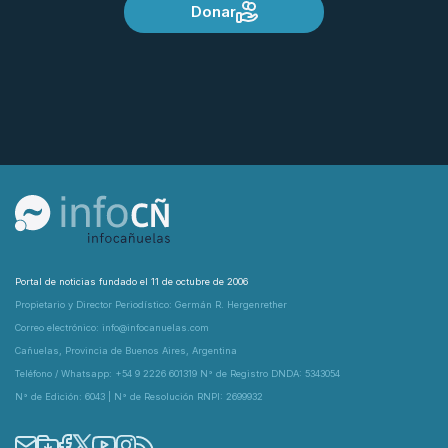
Donar
Portal de noticias fundado el 11 de octubre de 2006
Propietario y Director Periodístico: Germán R. Hergenrether
Correo electrónico: info@infocanuelas.com
Cañuelas, Provincia de Buenos Aires, Argentina
Teléfono / Whatsapp: +54 9 2226 601319 N° de Registro DNDA: 5343054
N° de Edición: 6043 | N° de Resolución RNPI: 2699932