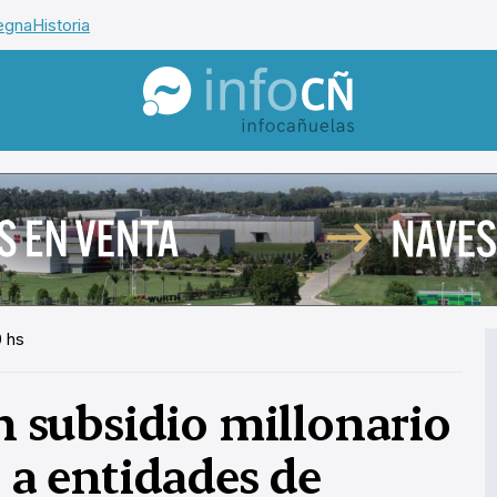
egna
Historia
InfoCañuelas
0 hs
subsidio millonario
t a entidades de