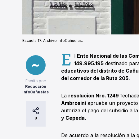
Escuela 17. Archivo InfoCañuelas.
E
l
Ente Nacional de las C
149.995.195
destinado para
educativos del distrito de Cañu
del corredor de la Ruta 205.
Escrito por:
Redacción
InfoCañuelas
La
resolución Nro. 1249
fechada 
Ambrosini
aprueba un proyecto 
autoriza el pago del subsidio a l
y Cepeda.
9
De acuerdo a la resolución a la 