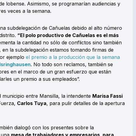
ede lobense. Asimismo, se programarían audiencias y
res veces a la semana.
e una subdelegación de Cañuelas debido al alto número
istrito.
“El polo productivo de Cañuelas es el más
ementa la cantidad no sólo de conflictos sino también
o, en la subdelegación estamos tomando firmas de
por ejemplo
el premio a la producción que la semana
Isringhausen
. No todo son reclamos, también se
dores en el marco de un gran esfuerzo que están
darles un premio a sus empleados”.
 municipio entre Mansilla, la intendente
Marisa Fassi
 Fuerza,
Carlos Tuya
, para pulir detalles de la apertura
ambién dialogó con los presentes sobre la
e una
mesa de trabajadores y empresarios, para