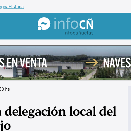
egna
Historia
InfoCañuelas
50 hs
a delegación local del
jo