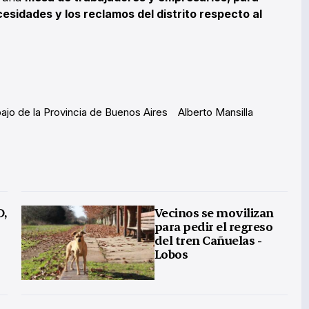
esidades y los reclamos del distrito respecto al
bajo de la Provincia de Buenos Aires
Alberto Mansilla
D,
Vecinos se movilizan
para pedir el regreso
del tren Cañuelas -
Lobos