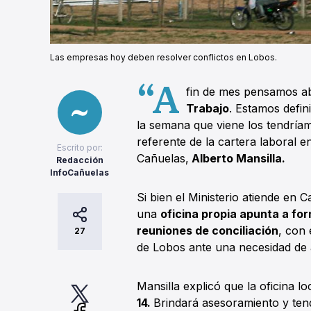
Las empresas hoy deben resolver conflictos en Lobos.
“A
fin de mes pensamos ab
Trabajo
. Estamos defin
la semana que viene los tendríam
referente de la cartera laboral e
Escrito por:
Cañuelas,
Alberto Mansilla.
Redacción
InfoCañuelas
Si bien el Ministerio atiende en 
una
oficina propia apunta a for
reuniones de conciliación
, con 
27
de Lobos ante una necesidad de a
Mansilla explicó que la oficina lo
14.
Brindará asesoramiento y ten