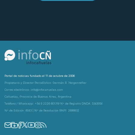
Portal de noticias fundado el 11 de octubre de 2006
Propietario y Director Periodístico: Germán R. Hergenrether
Correo electrónico: info@infocanuelas.com
Cañuelas, Provincia de Buenos Aires, Argentina
Teléfono / Whatsapp: +54 9 2226 601319 N° de Registro DNDA: 5343054
N° de Edición: 6043 | N° de Resolución RNPI: 2699932