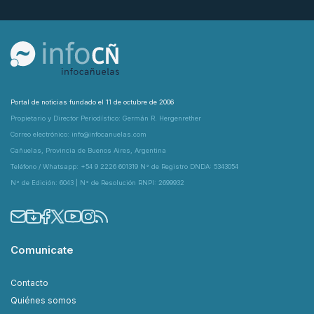
Portal de noticias fundado el 11 de octubre de 2006
Propietario y Director Periodístico: Germán R. Hergenrether
Correo electrónico: info@infocanuelas.com
Cañuelas, Provincia de Buenos Aires, Argentina
Teléfono / Whatsapp: +54 9 2226 601319 N° de Registro DNDA: 5343054
N° de Edición: 6043 | N° de Resolución RNPI: 2699932
Comunicate
Contacto
Quiénes somos