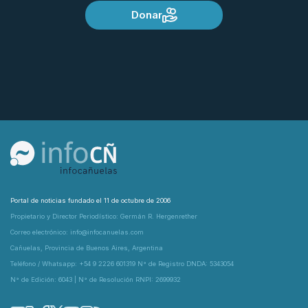
Donar
Portal de noticias fundado el 11 de octubre de 2006
Propietario y Director Periodístico: Germán R. Hergenrether
Correo electrónico: info@infocanuelas.com
Cañuelas, Provincia de Buenos Aires, Argentina
Teléfono / Whatsapp: +54 9 2226 601319 N° de Registro DNDA: 5343054
N° de Edición: 6043 | N° de Resolución RNPI: 2699932