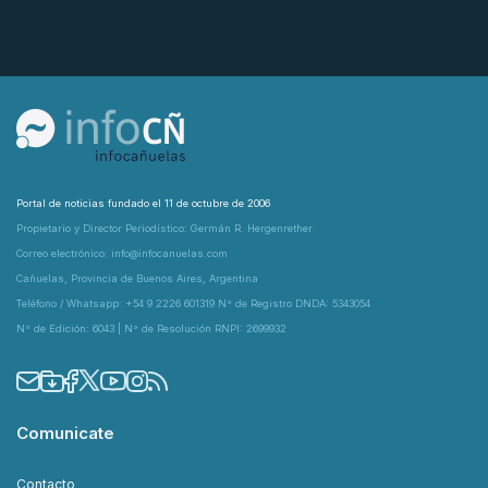
Portal de noticias fundado el 11 de octubre de 2006
Propietario y Director Periodístico: Germán R. Hergenrether
Correo electrónico: info@infocanuelas.com
Cañuelas, Provincia de Buenos Aires, Argentina
Teléfono / Whatsapp: +54 9 2226 601319 N° de Registro DNDA: 5343054
N° de Edición: 6043 | N° de Resolución RNPI: 2699932
Comunicate
Contacto