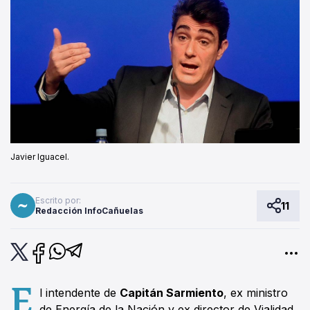
Javier Iguacel.
Escrito por:
11
Redacción InfoCañuelas
E
l intendente de
Capitán Sarmiento
, ex ministro
de Energía de la Nación y ex director de Vialidad