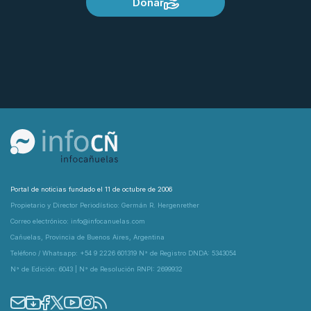
Donar
Portal de noticias fundado el 11 de octubre de 2006
Propietario y Director Periodístico: Germán R. Hergenrether
Correo electrónico: info@infocanuelas.com
Cañuelas, Provincia de Buenos Aires, Argentina
Teléfono / Whatsapp: +54 9 2226 601319 N° de Registro DNDA: 5343054
N° de Edición: 6043 | N° de Resolución RNPI: 2699932