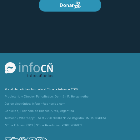
Donar
Portal de noticias fundado el 11 de octubre de 2006
Propietario y Director Periodístico: Germán R. Hergenrether
Correo electrónico: info@infocanuelas.com
Cañuelas, Provincia de Buenos Aires, Argentina
Teléfono / Whatsapp: +54 9 2226 601319 N° de Registro DNDA: 5343054
N° de Edición: 6043 | N° de Resolución RNPI: 2699932