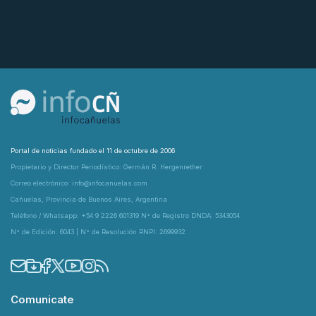
Portal de noticias fundado el 11 de octubre de 2006
Propietario y Director Periodístico: Germán R. Hergenrether
Correo electrónico: info@infocanuelas.com
Cañuelas, Provincia de Buenos Aires, Argentina
Teléfono / Whatsapp: +54 9 2226 601319 N° de Registro DNDA: 5343054
N° de Edición: 6043 | N° de Resolución RNPI: 2699932
Comunicate