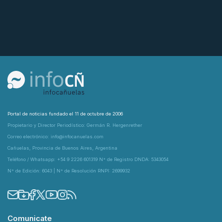
Portal de noticias fundado el 11 de octubre de 2006
Propietario y Director Periodístico: Germán R. Hergenrether
Correo electrónico: info@infocanuelas.com
Cañuelas, Provincia de Buenos Aires, Argentina
Teléfono / Whatsapp: +54 9 2226 601319 N° de Registro DNDA: 5343054
N° de Edición: 6043 | N° de Resolución RNPI: 2699932
Comunicate