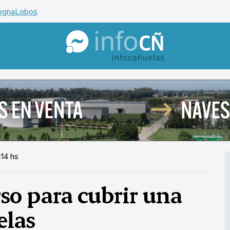
egna
Lobos
InfoCañuelas
:14 hs
o para cubrir una
elas