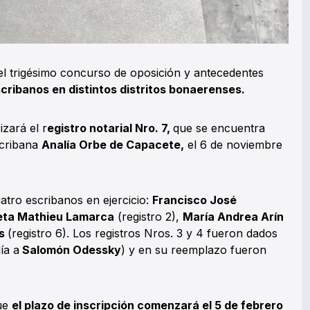
ió el trigésimo concurso de oposición y antecedentes
scribanos en distintos distritos bonaerenses.
izará el r
egistro notarial Nro. 7,
que se encuentra
scribana
Analía Orbe de Capacete,
el 6 de noviembre
tro escribanos en ejercicio:
Francisco José
ieta Mathieu Lamarca
(registro 2),
María Andrea Arín
es
(registro 6). Los registros Nros. 3 y 4 fueron dados
ía a
Salomón Odessky
) y en su reemplazo fueron
que
el plazo de inscripción comenzará el 5 de febrero