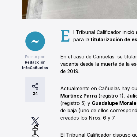
E
l Tribunal Calificador inic
para la
titularización de e
En el caso de Cañuelas, se titular
Escrito por:
Redacción
vacante desde la muerte de la e
InfoCañuelas
de 2019.
Actualmente en Cañuelas hay cua
24
Martínez Parra
(registro 1),
Jul
(registro 5) y
Guadalupe Moral
de baja (uno de ellos correspond
creados los Nros. 6 y 7.
El Tribunal Calificador dispuso 