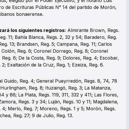
ús, elegido por el Poder Ejecutivo, y el notario Luis
stro de Escrituras Públicas N° 14 del partido de Morón,
ribanos bonaerense.
ará los siguientes registros:
Almirante Brown, Regs.
eg. 11; Bahía Blanca, Regs. 2, 32 y 54; Baradero, Reg.
 Reg. 13; Brandsen, Reg. 5; Campana, Reg. 11; Carlos
7; Colón, Reg. 6; Coronel Dorrego, Reg. 8; Coronel
 Reg. 6; De la Costa, Reg. 9; Dolores, Reg. 4; Escobar,
2; Exaltación de la Cruz, Reg. 1; Ezeiza, Reg. 6.
l Guido, Reg. 4; General Pueyrredón, Regs. 8, 74, 78
 Hurlingham, Reg. 8; Ituzaingó, Reg. 3; La Matanza,
4 y 86; La Plata, Regs. 119, 311, 332 y 411; Las Flores,
Zamora, Regs. 3 y 34; Luján, Regs. 10 y 11; Magdalena,
. 4; Merlo, Reg. 7; Moreno, Regs. 1 y 5; Morón, Regs.
hea, Reg. 27; 9 de Julio, Reg. 13.