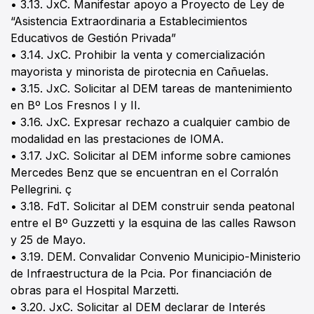
• 3.13. JxC. Manifestar apoyo a Proyecto de Ley de
“Asistencia Extraordinaria a Establecimientos
Educativos de Gestión Privada”
• 3.14. JxC. Prohibir la venta y comercialización
mayorista y minorista de pirotecnia en Cañuelas.
• 3.15. JxC. Solicitar al DEM tareas de mantenimiento
en Bº Los Fresnos I y II.
• 3.16. JxC. Expresar rechazo a cualquier cambio de
modalidad en las prestaciones de IOMA.
• 3.17. JxC. Solicitar al DEM informe sobre camiones
Mercedes Benz que se encuentran en el Corralón
Pellegrini. ç
• 3.18. FdT. Solicitar al DEM construir senda peatonal
entre el Bº Guzzetti y la esquina de las calles Rawson
y 25 de Mayo.
• 3.19. DEM. Convalidar Convenio Municipio-Ministerio
de Infraestructura de la Pcia. Por financiación de
obras para el Hospital Marzetti.
• 3.20. JxC. Solicitar al DEM declarar de Interés