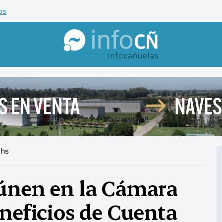
os
InfoCañuelas
 hs
eúnen en la Cámara
eneficios de Cuenta