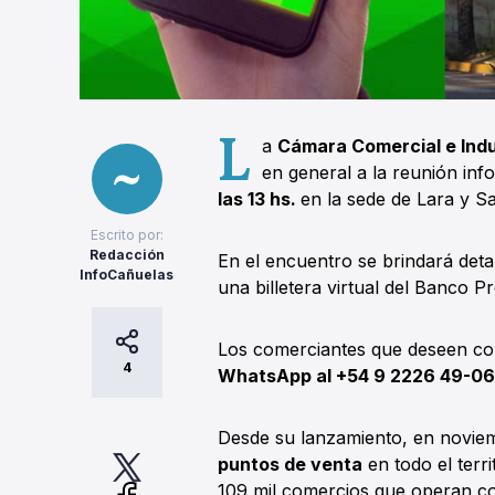
L
a
Cámara Comercial e Indu
en general a la reunión inf
las 13 hs.
en la sede de Lara y S
Escrito por:
Redacción
En el encuentro se brindará detal
InfoCañuelas
una billetera virtual del Banco 
Los comerciantes que deseen c
4
WhatsApp al +54 9 2226 49-06
Desde su lanzamiento, en novie
puntos de venta
en todo el terr
109 mil comercios que operan co