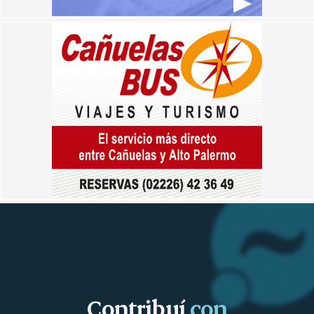
Contribuí
con