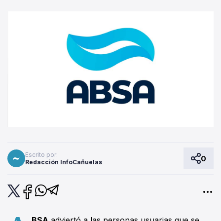
Escrito por:
0
Redacción InfoCañuelas
BSA
adviertó a las personas usuarias que se