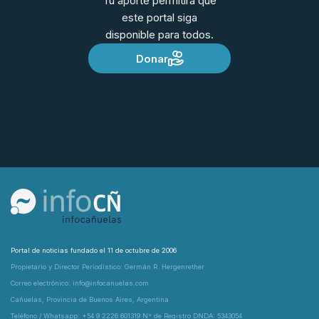
Tu aporte permitirá que
este portal siga
disponible para todos.
Donar
Portal de noticias fundado el 11 de octubre de 2006
Propietario y Director Periodístico: Germán R. Hergenrether
Correo electrónico: info@infocanuelas.com
Cañuelas, Provincia de Buenos Aires, Argentina
Teléfono / Whatsapp: +54 9 2226 601319 N° de Registro DNDA: 5343054