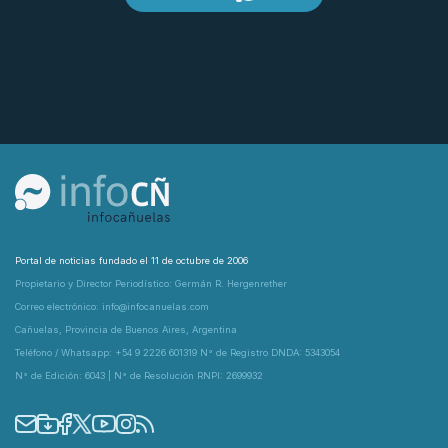
Portal de noticias fundado el 11 de octubre de 2006
Propietario y Director Periodístico: Germán R. Hergenrether
Correo electrónico: info@infocanuelas.com
Cañuelas, Provincia de Buenos Aires, Argentina
Teléfono / Whatsapp: +54 9 2226 601319 N° de Registro DNDA: 5343054
N° de Edición: 6043 | N° de Resolución RNPI: 2699932