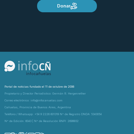
Donar
Portal de noticias fundado el 11 de octubre de 2006
Propietario y Director Periodístico: Germán R. Hergenrether
Correo electrónico: info@infocanuelas.com
Cañuelas, Provincia de Buenos Aires, Argentina
Teléfono / Whatsapp: +54 9 2226 601319 N° de Registro DNDA: 5343054
N° de Edición: 6043 | N° de Resolución RNPI: 2699932