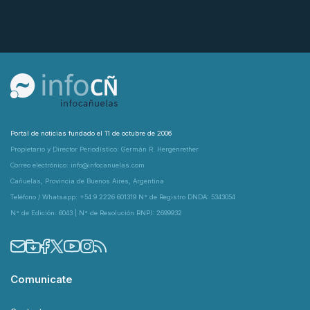
Portal de noticias fundado el 11 de octubre de 2006
Propietario y Director Periodístico: Germán R. Hergenrether
Correo electrónico: info@infocanuelas.com
Cañuelas, Provincia de Buenos Aires, Argentina
Teléfono / Whatsapp: +54 9 2226 601319 N° de Registro DNDA: 5343054
N° de Edición: 6043 | N° de Resolución RNPI: 2699932
Comunicate