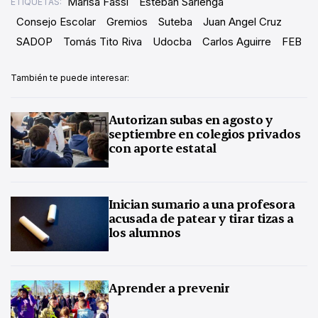
Marisa Fassi
Esteban Sarlenga
ETIQUETAS:
Consejo Escolar
Gremios
Suteba
Juan Angel Cruz
SADOP
Tomás Tito Riva
Udocba
Carlos Aguirre
FEB
También te puede interesar:
Autorizan subas en agosto y
septiembre en colegios privados
con aporte estatal
Inician sumario a una profesora
acusada de patear y tirar tizas a
los alumnos
Aprender a prevenir