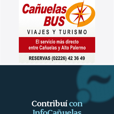
Contribuí
con
InfoCañuelas